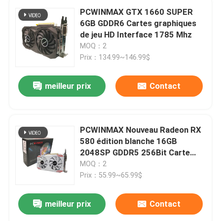
PCWINMAX GTX 1660 SUPER
6GB GDDR6 Cartes graphiques
de jeu HD Interface 1785 Mhz
MOQ：2
Prix：134.99~146.99$
meilleur prix
Contact
PCWINMAX Nouveau Radeon RX
580 édition blanche 16GB
2048SP GDDR5 256Bit Carte
graphique de bureau à deux
MOQ：2
ventilateurs avec GPU HD DVI DP
Prix：55.99~65.99$
Port
meilleur prix
Contact