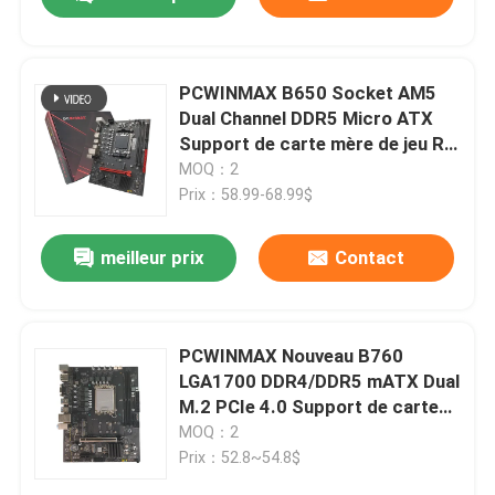
PCWINMAX B650 Socket AM5
Dual Channel DDR5 Micro ATX
Support de carte mère de jeu R7
R8 R9 Processeurs
MOQ：2
Prix：58.99-68.99$
meilleur prix
Contact
Maison
PCWINMAX Nouveau B760
LGA1700 DDR4/DDR5 mATX Dual
M.2 PCIe 4.0 Support de carte
Produits
mère 12e 13e 14e i3 i5 i7
MOQ：2
Prix：52.8~54.8$
Vidéos