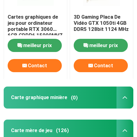
Cartes graphiques de
3D Gaming Placa De
jeu pour ordinateur
Vidéo GTX 1050ti 4GB
portable RTX 3060
DDR5 128bit 1124 MHz
6GB GDDR6 15000MHZ
60W 49mh/S
meilleur prix
meilleur prix
Contact
Contact
Carte graphique minière
(0)
Carte mère de jeu
(126)