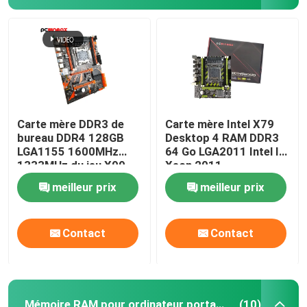
Carte mère DDR3 de
Carte mère Intel X79
bureau DDR4 128GB
Desktop 4 RAM DDR3
LGA1155 1600MHz
64 Go LGA2011 Intel I7
1333MHz du jeu X99
Xeon 2011
meilleur prix
meilleur prix
Contact
Contact
Mémoire RAM pour ordinateur portable
(10)