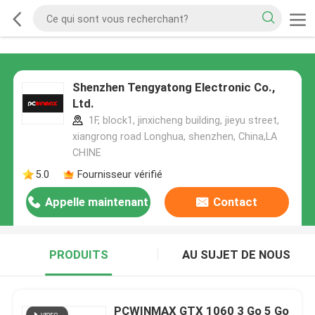
Shenzhen Tengyatong Electronic Co.,
Ltd.
1F, block1, jinxicheng building, jieyu street,
xiangrong road Longhua, shenzhen, China,LA
CHINE
5.0
Fournisseur vérifié
Appelle maintenant
Contact
PRODUITS
AU SUJET DE NOUS
PCWINMAX GTX 1060 3 Go 5 Go