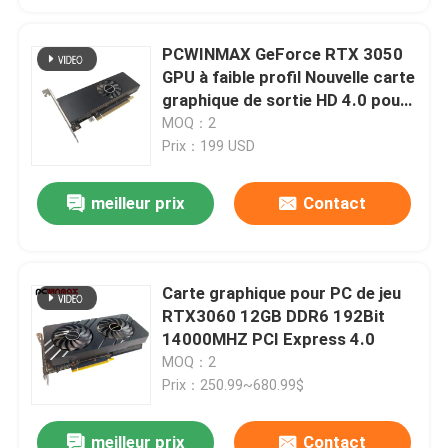
PCWINMAX GeForce RTX 3050
GPU à faible profil Nouvelle carte
graphique de sortie HD 4.0 pour
PC
MOQ：2
Prix：199 USD
meilleur prix
Contact
Carte graphique pour PC de jeu
RTX3060 12GB DDR6 192Bit
14000MHZ PCI Express 4.0
MOQ：2
Prix：250.99~680.99$
meilleur prix
Contact