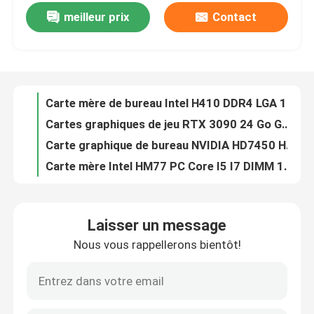
meilleur prix
Contact
Carte mère de bureau Intel H410 DDR4 LGA 1200 double canal mémoire capacité 32 Go
Au sujet de nous
Cartes graphiques de jeu RTX 3090 24 Go GDDR6X 3DP HD 750w 3 * 8 broches 384 bits
Carte graphique de bureau NVIDIA HD7450 HD 6450 HD 6570 DDR3 2 Go Directx 11
Carte mère Intel HM77 PC Core I5 ​​I7 DIMM 16G PGA989 1066 1333 1600 SDRAM
Visite d'usine
La carte mère de jeu pour ordinateur portable Intel HM76 prend en charge 4 SATA PGA 989 Micro-ATX
Cartes graphiques d'ordinateur GTX1050 2GB DDR5 128bit Double Fans PCI Express 3.0 X16
Contrôle de qualité
Cartes graphiques de jeu GM107 28nm GM107 GTX750Ti 4GB 1020MHz 1085MHz 640 CUDA Core
Carte graphique de jeu AMD RX 6500XT 4 Go NON LHR 64 bits GDDR6 Displayport 8 broches
Contactez-nous
Cartes graphiques de jeu RX 560 4 Go 128 bits GDDR5 1216 MHz OEM ODM
Ordinateur 16 Go Intel X58 Chipset Carte mère LGA 1366 intégrée
Demandez une citation
Laisser un message
Carte graphique minière RTX 3060M 6 Go 192 bits 49 + MH/S NON LHR 220-240 V
Nous vous rappellerons bientôt!
Carte mère Intel G41 Xeon 2x1.5V DDR3 et DDR2 Ram DIMM 8GB
Cartes graphiques de jeu
Carte vidéo de jeu PCWINMAX AMD LP RX550 DDR5 Carte graphique 4 Go 128 bits DVI HD
HD6570 HD7450 HD6450 Carte graphique multi-affichage NVIDIA 2 Go 256 bits
Carte graphique minière
Placa De Video Coloré GTX 950 2GB 4GB GDDR5 128bit Support Sample DP DVI HD