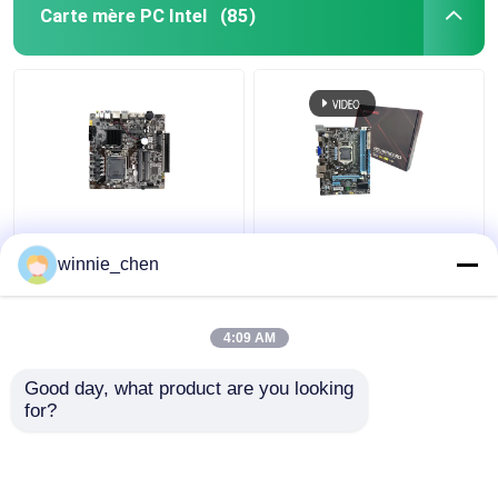
Carte mère PC Intel
(85)
LGA 1151 Socket DDR4
Carte mère intégrée
Intel PC Carte mère
H61 Socket 1155
winnie_chen
H310 pour les jeux I7
Carte mère Intel H61
8700
DDR4 DDR3
4:09 AM
meilleur prix
meilleur prix
Good day, what product are you looking 
for?
Contact
Contact