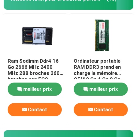
Ram Sodimm Ddr4 16
Ordinateur portable
Go 2666 MHz 2400
RAM DDR3 prend en
MHz 288 broches 260
charge la mémoire
broches non ECC.
OEM 2 Go 4 Go 8 Go
1066MHZ 1333MHZ
meilleur prix
meilleur prix
1600MHZ
Contact
Contact