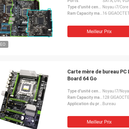
Ports:
Type d'unité centrale de traitement:
Noyau i7/Core 
Ram Capacity maximum:
16 GIGAOCTE
Meilleur Prix
DEO
Carte mère de bureau PC
Board 64 Go
Type d'unité centrale de traitement:
Noyau I7/Noya
Ram Capacity maximum:
128 GIGAOCT
Application du projet:
Bureau
Meilleur Prix