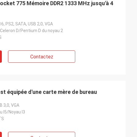
Socket 775 Mémoire DDR2 1333 MHz jusqu'à 4
16, PS2, SATA, USB 2,0, VGA
Celeron D/Pentium D du noyau 2
S
Contactez
est équipée d'une carte mère de bureau
B 3,0, VGA
u I5/Noyau I3
TS