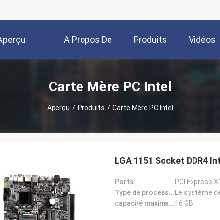
Aperçu
A Propos De
Produits
Vidéos
Nous
Carte Mère PC Intel
Aperçu
/
Produits
/
Carte Mère PC Intel
LGA 1151 Socket DDR4 Inte
Ports:
PCI Express X1
Type de processeur:
Le système de 
capacité maximale de la RAM:
16 GB