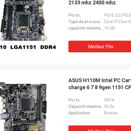
2133 mhz 2400 mhz
Ports:
PCI-E 3,0, PCI
Type de processeur:
Core I7/Core 
capacité maximale de la RAM:
16 GB
Meilleur Prix
ASUS H110M Intel PC Car
charge 6 7 8 9gen 1151 C
Ports:
SATA
Capacité maximale du vérin:
32 Go
Application:
Bureau