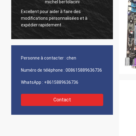
michel bertolacini
Excellent pour aider à faire des
r
Très bo
modifications personnalisées et à
produit
expédier rapidement
Personne à contacter :
chen
Numéro de téléphone :
008615889636736
WhatsApp :
+8615889636736
Contact