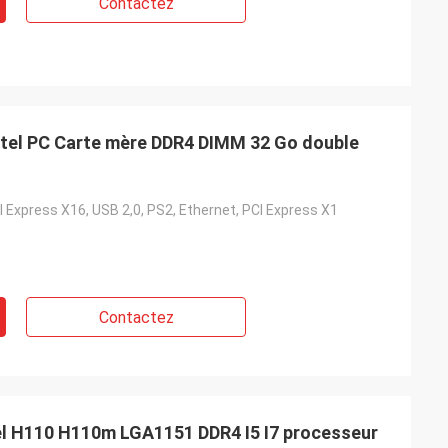
Contactez
tel PC Carte mère DDR4 DIMM 32 Go double
 Express X16, USB 2,0, PS2, Ethernet, PCI Express X1
Contactez
el H110 H110m LGA1151 DDR4 I5 I7 processeur