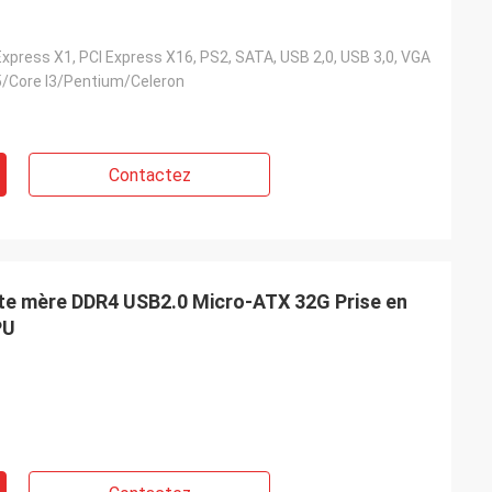
 Express X1, PCI Express X16, PS2, SATA, USB 2,0, USB 3,0, VGA
I5/Core I3/Pentium/Celeron
Contactez
te mère DDR4 USB2.0 Micro-ATX 32G Prise en
PU