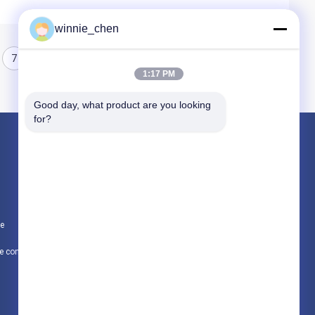
winnie_chen
7
8
1:17 PM
Good day, what product are you looking 
for?
Produits
Cartes graphiques de jeu
Carte graphique minière
te
Carte mère de jeu
Politique de confidentialité
Toutes les catégories