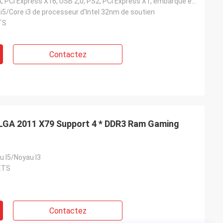
SATA, DVI, VGA, PCI Express X16, USB 2,0, PS2, PCI Express X1, embarqué en 5 jours après paiement
i5/Core i3 de processeur d'Intel 32nm de soutien
TS
Contactez
 LGA 2011 X79 Support 4 * DDR3 Ram Gaming
u I5/Noyau I3
ETS
Contactez