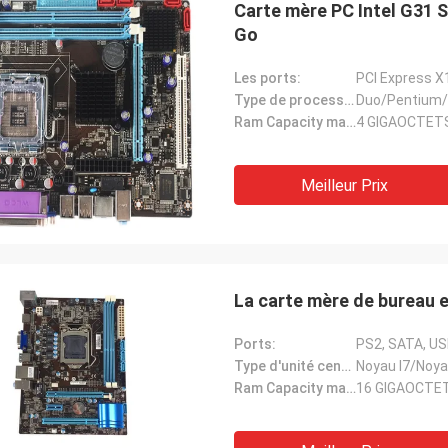
Carte mère PC Intel G31 
Recyclage STS
Go
nne compagnie !! Ils ont le meilleur
 au meilleur prix !
Les ports:
PCI Express X
Type de processeur:
Duo/Pentium/
Ram Capacity maximum:
4 GIGAOCTET
Meilleur Prix
La carte mère de bureau 
Ports:
PS2, SATA, US
Type d'unité centrale de traitement:
Noyau I7/Noya
Ram Capacity maximum:
16 GIGAOCTE