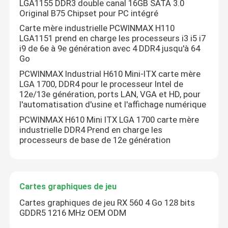
LGA1155 DDR3 double canal 16GB SATA 3.0
Original B75 Chipset pour PC intégré
Carte mère de jeu
Carte mère industrielle PCWINMAX H110
LGA1151 prend en charge les processeurs i3 i5 i7
i9 de 6e à 9e génération avec 4 DDR4 jusqu'à 64
Go
Mémoire RAM pour ordinateur portable
PCWINMAX Industrial H610 Mini-ITX carte mère
LGA 1700, DDR4 pour le processeur Intel de
Carte mère PC Intel
12e/13e génération, ports LAN, VGA et HD, pour
l'automatisation d'usine et l'affichage numérique
PCWINMAX H610 Mini ITX LGA 1700 carte mère
Carte graphique multi-affichage
industrielle DDR4 Prend en charge les
processeurs de base de 12e génération
Carte graphique MXM
Cartes graphiques de jeu
RAM Memory de bureau
Cartes graphiques de jeu RX 560 4 Go 128 bits
GDDR5 1216 MHz OEM ODM
carte mère d'itx