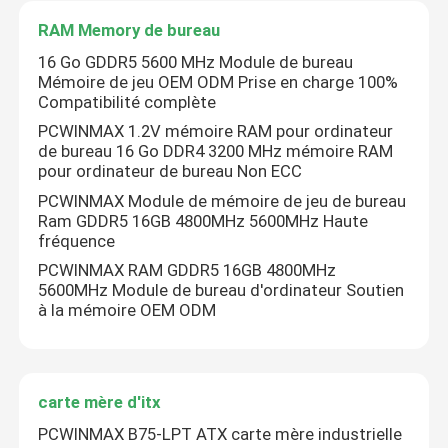
RAM Memory de bureau
Au sujet de nous
16 Go GDDR5 5600 MHz Module de bureau
Mémoire de jeu OEM ODM Prise en charge 100%
Compatibilité complète
Visite d'usine
PCWINMAX 1.2V mémoire RAM pour ordinateur
de bureau 16 Go DDR4 3200 MHz mémoire RAM
pour ordinateur de bureau Non ECC
Contrôle de qualité
PCWINMAX Module de mémoire de jeu de bureau
Ram GDDR5 16GB 4800MHz 5600MHz Haute
fréquence
Contactez-nous
PCWINMAX RAM GDDR5 16GB 4800MHz
5600MHz Module de bureau d'ordinateur Soutien
à la mémoire OEM ODM
Demandez une citation
Cartes graphiques de jeu
carte mère d'itx
PCWINMAX B75-LPT ATX carte mère industrielle
Carte graphique minière