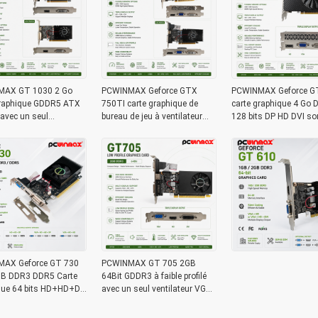
MAX GT 1030 2 Go
PCWINMAX Geforce GTX
PCWINMAX Geforce G
graphique GDDR5 ATX
750TI carte graphique de
carte graphique 4 Go
 avec un seul
bureau de jeu à ventilateur
128 bits DP HD DVI sor
teur HD carte vidéo de
unique
carte graphique PCIe 
 DVI
AX Geforce GT 730
PCWINMAX GT 705 2GB
B DDR3 DDR5 Carte
64Bit GDDR3 à faible profilé
que 64 bits HD+HD+DP
avec un seul ventilateur VGA
arte vidéo à profil bas
DVI HD Port carte graphique
C
GPU pour ordinateur de