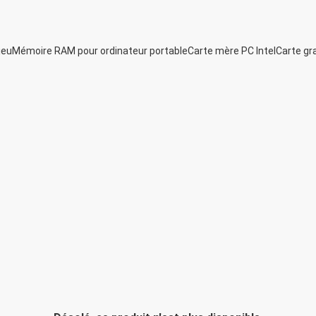
jeu
Mémoire RAM pour ordinateur portable
Carte mère PC Intel
Carte gr