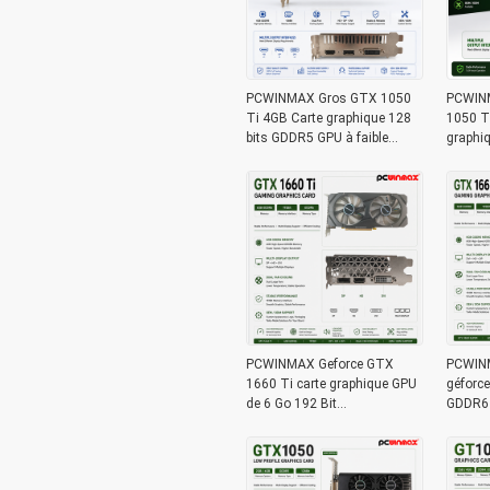
PCWINMAX Gros GTX 1050
PCWINM
Ti 4GB Carte graphique 128
1050 T
bits GDDR5 GPU à faible
graphiq
puissance avec sortie HD DP
avec s
DVI pour ordinateur de bureau
stock p
bureau
PCWINMAX Geforce GTX
PCWINM
1660 Ti carte graphique GPU
géforce
de 6 Go 192 Bit
GDDR6 
1500MHz/1770MHz HD DP
bits Ca
DVI 14Gbps Mémoire
1660S C