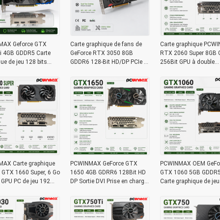
AX Geforce GTX
Carte graphique de fans de
Carte graphique PCW
i 4GB GDDR5 Carte
GeForce RTX 3050 8GB
RTX 2060 Super 8GB
ue de jeu 128 bits
GDDR6 128-Bit HD/DP PCIe 4
256Bit GPU à double
ortie HD OEM / ODM en
de jeu de PCWINMAX double
ventilateur avec HD +
our ordinateur de
pour le jeu de PC
Ray Tracing pour PC d
OEM en gros
AX Carte graphique
PCWINMAX GeForce GTX
PCWINMAX OEM GeFo
 GTX 1660 Super, 6 Go
1650 4GB GDRR6 128Bit HD
GTX 1060 5GB GDDR5 
GPU PC de jeu 192
DP Sortie DVI Prise en charge
Carte graphique de jeu
rte vidéo PCIe 3.0 x16
de la carte graphique DirectX
Doubles ventilateurs a
artes de jeu
12 VR prête OC
carte vidéo HD DP DVI
sortie