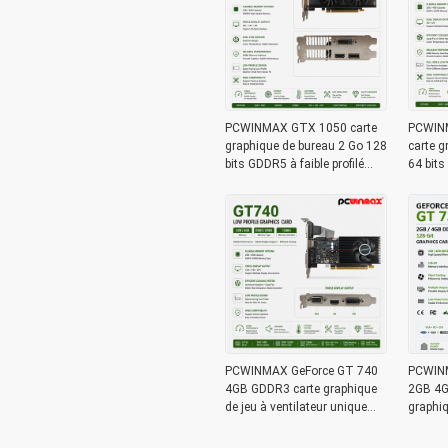
PCWINMAX GTX 1050 carte
PCWIN
graphique de bureau 2 Go 128
carte 
bits GDDR5 à faible profilé
64 bits
double ventilateur
ventila
bureau
PCWINMAX GeForce GT 740
PCWINM
4GB GDDR3 carte graphique
2GB 4G
de jeu à ventilateur unique
graphi
128 bits GPU avec sortie DVI
Ports C
HD VGA à faible profil
pour P