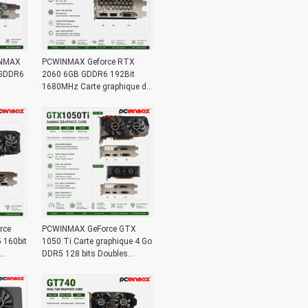
INMAX
PCWINMAX Geforce RTX
 GDDR6
2060 6GB GDDR6 192Bit
1680MHz Carte graphique de
 3DP
jeu à double ventilateur avec
e jeu
HD / DP / DVI en stock pour
les ordinateurs de bureau
rce
PCWINMAX GeForce GTX
160bit
1050 Ti Carte graphique 4 Go
DDR5 128 bits Doubles
vec
ventilateurs 650 MHz 1800
 de
MHz Fréquence 1050 Ti
Graphique de bureau