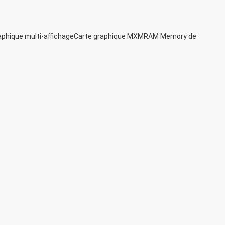
aphique multi-affichage
Carte graphique MXM
RAM Memory de