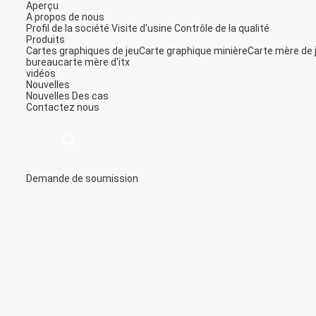
Aperçu
A propos de nous
Profil de la société
Visite d'usine
Contrôle de la qualité
Produits
Cartes graphiques de jeu
Carte graphique minière
Carte mère de 
bureau
carte mère d'itx
vidéos
Nouvelles
Nouvelles
Des cas
Contactez nous
Demande de soumission
描
述