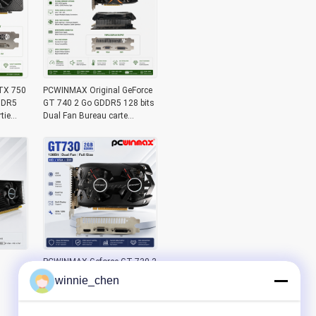
TX 750
PCWINMAX Original GeForce
 DDR5
GT 740 2 Go GDDR5 128 bits
tie
Dual Fan Bureau carte
x16
graphique VGA HD DVI
PCWINMAX Geforce GT 730 2
Go DDR5 128 bits taille
winnie_chen
complète GK108
VGA+HD+DVI Interface à
double ventilateur Cartes