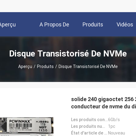
Aperçu
A Propos De
Produits
Vidéos
Nous
Disque Transistorisé De NVMe
Aperçu
/
Produits
/
Disque Transistorisé De NVMe
solide 240 gigaoctet 256 
conducteur de nvme du di
240gb 1tb m2 du hd 2tb d
Les produits connectent le taux:
6Gb/s
Les produits numérotent de HD:
1pc
État d'article de produits:
Nouveau