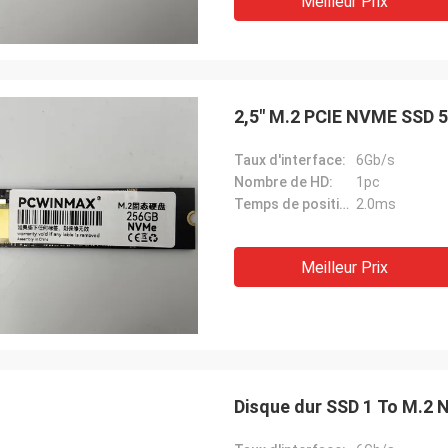
Meilleur Prix
2,5" M.2 PCIE NVME SSD 
Taux d'interface:
6Gb/s
Nombre de HD:
1pc
Temps de positionnement du bras moyen:
2.0ms
Meilleur Prix
Disque dur SSD 1 To M.2