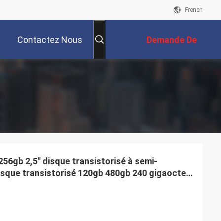
French
Contactez Nous
Demande De
Soumission
256gb 2,5" disque transistorisé à semi-
sque transistorisé 120gb 480gb 240 gigaoctet
e m.2 500gb