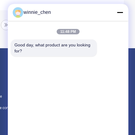
winnie_chen
11:48 PM
Good day, what product are you looking 
for?
Produits
Cartes graphiques de jeu
Carte graphique minière
te
Carte mère de jeu
Politique de confidentialité
Toutes les catégories