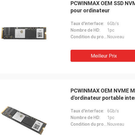
PCWINMAX OEM SSD NVME M
pour ordinateur
Taux d'interface:
6Gb/s
Nombre de HD:
1pc
Condition du produit:
Nouveau
Recyclage STS
nne compagnie !! Ils ont le meilleur
Meilleur Prix
 au meilleur prix !
PCWINMAX OEM NVME M.2 S
d'ordinateur portable int
Taux d'interface:
6Gb/s
Nombre de HD:
1pc
Condition du produit:
Nouveau