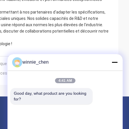
mettant à nos partenaires d'adapter les spécifications,
iales uniques. Nos solides capacités de R&D et notre
 usine répond aux normes les plus élevées de l'industrie.
, discuter de collaborations potentielles et découvrir notre
logie !
winnie_chen
ique grand public 2025
urces 2025 à Hong Kong
4:41 AM
Good day, what product are you looking 
for?
Produits
Cartes graphiques de jeu