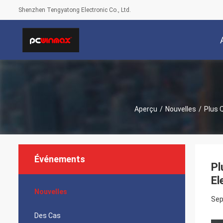
Shenzhen Tengyatong Electronic Co., Ltd.
Aperçu
/
Nouvelles
/
Plus 
Événements
Pl
El
Nouvelles
Sep
Des Cas