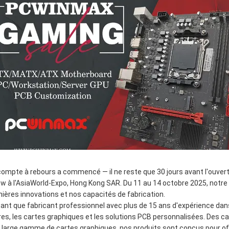
compte à rebours a commencé — il ne reste que 30 jours avant l'ouvert
w à l'AsiaWorld-Expo, Hong Kong SAR. Du 11 au 14 octobre 2025, notre
nières innovations et nos capacités de fabrication.
tant que fabricant professionnel avec plus de 15 ans d'expérience dan
es, les cartes graphiques et les solutions PCB personnalisées. Des 
 large gamme de cartes graphiques, nos produits sont conçus pour offri