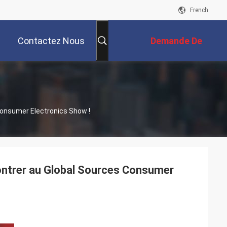
French
Contactez Nous
Demande De
Soumission
Consumer Electronics Show !
ontrer au Global Sources Consumer