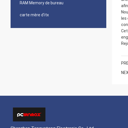
RAM Memory de bureau
afi
Nou
carte mère d'itx
les
con
Cet
eng
Rej
PRE
NEX