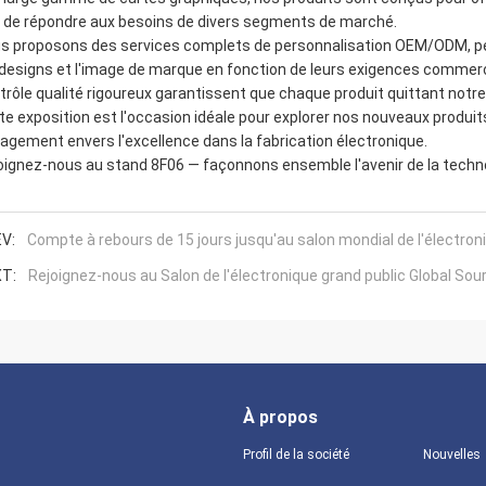
n de répondre aux besoins de divers segments de marché.
s proposons des services complets de personnalisation OEM/ODM, per
 designs et l'image de marque en fonction de leurs exigences commerc
trôle qualité rigoureux garantissent que chaque produit quittant notre
te exposition est l'occasion idéale pour explorer nos nouveaux produits
agement envers l'excellence dans la fabrication électronique.
oignez-nous au stand 8F06 — façonnons ensemble l'avenir de la techno
V:
Compte à rebours de 15 jours jusqu'au salon mondial de l'électron
T:
Rejoignez-nous au Salon de l'électronique grand public Global So
À propos
Profil de la société
Nouvelles