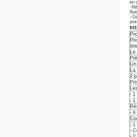
en 
- R
flui
- C
ave
In
Pr
Pri
/In
Le 
Piè
Un
La
2 
Pr
Le
- 1
- 1
Ré
- 4
Con
- 1
- C
- 2