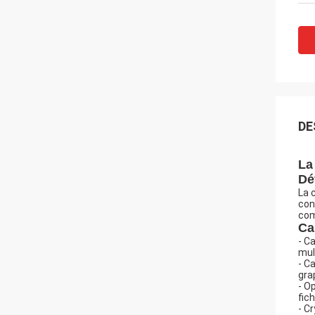
DE
La
Dé
La 
con
com
Ca
- C
mul
- C
gra
- O
fic
- C