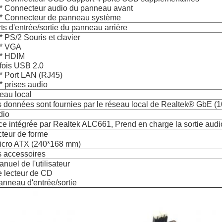
 * Connecteur audio du panneau avant
 * Connecteur de panneau système
ts d'entrée/sortie du panneau arrière
 * PS/2 Souris et clavier
 * VGA
 * HDIM
 fois USB 2.0
 * Port LAN (RJ45)
 * prises audio
eau local
 données sont fournies par le réseau local de Realtek® GbE (1
dio
e intégrée par Realtek ALC661, Prend en charge la sortie audi
teur de forme
Micro ATX (240*168 mm)
 accessoires
anuel de l'utilisateur
e lecteur de CD
anneau d'entrée/sortie