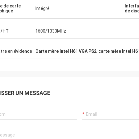
e de carte
Interfa
Intégré
phique
de dis
B/HT
1600/1333MHz
tre en évidence
Carte mère Intel H61 VGA PS2
,
carte mère Intel H
ISSER UN MESSAGE