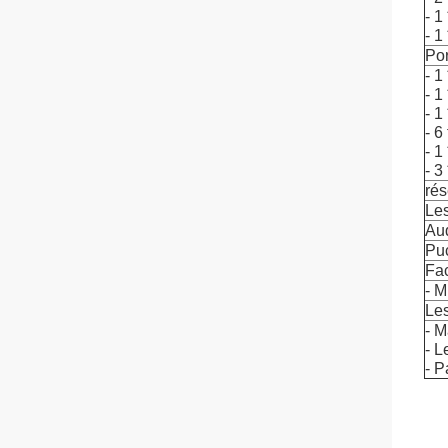
- 1
- 1
Por
- 1
- 1
- 1
- 6
- 1
- 3
rés
Les
Au
Puc
Fac
- 
Les
- M
- L
- P