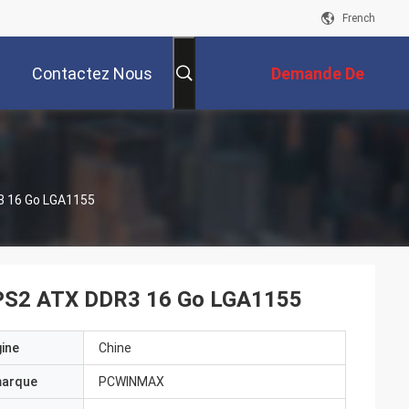
French
Contactez Nous
Demande De
Soumission
R3 16 Go LGA1155
A PS2 ATX DDR3 16 Go LGA1155
gine
Chine
marque
PCWINMAX