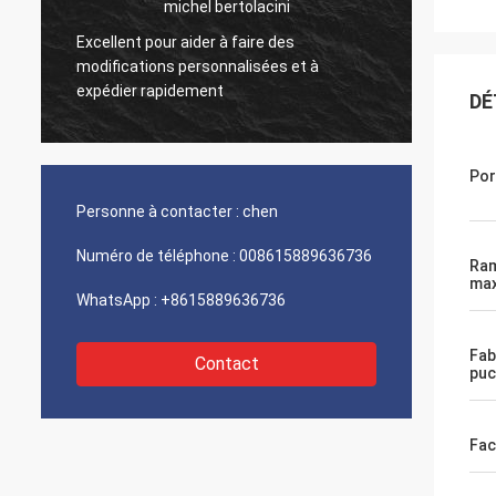
michel bertolacini
Excellent pour aider à faire des
r
Très bo
modifications personnalisées et à
produit
expédier rapidement
DÉ
Por
Personne à contacter :
chen
Numéro de téléphone :
008615889636736
Ram
ma
WhatsApp :
+8615889636736
Fab
Contact
puc
Fac