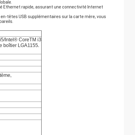
lobale.
té Ethernet rapide, assurant une connectivité Internet
es en-têtes USB supplémentaires sur la carte mère, vous
areils.
i5/Intel® CoreTM i3
e boîtier LGA1155.
tème,