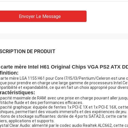
Envoyer Le Message
SCRIPTION DE PRODUIT
 carte mère Intel H61 Original Chips VGA PS2 ATX 
finition:
carte mère LGA 1155 H61 pour Core I7/I5/I3/Pentium/Celeron est une 
çue pour prendre en charge une large gamme de processeurs Intel.Ce
patibilité et expandabilité, ce qui en fait un choix approprié pour dive
ractéristiques:
apacité maximale de RAM: avec une prise en charge pouvant aller jus
titâche fluide et des performances efficaces.
apacité graphique: équipée de fentes 1x PCI-E 1X et 1x PCI-E 16X, cett
phiques, permettant des visuels immersifs et des expériences de jeu.
ptions de stockage suffisantes: dotée de 4 ports SATA2.0, cette cart
hiers, applications et supports.
rystal Clear Audio: alimenté par le codec audio Realtek ALC662, cette c