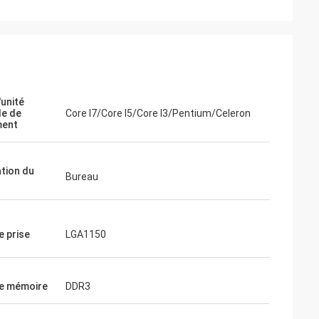
'unité
le de
Core I7/Core I5/Core I3/Pentium/Celeron
ment
ation du
Bureau
e prise
LGA1150
e mémoire
DDR3