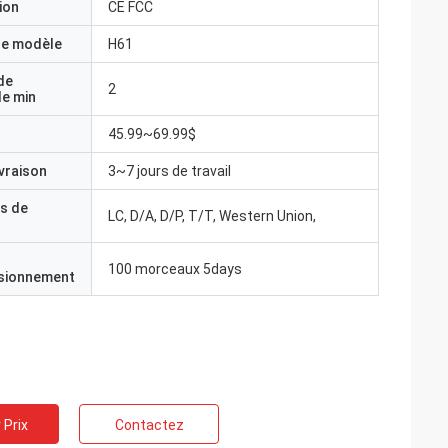
ion
CE FCC
e modèle
H61
de
2
e min
45.99~69.99$
ivraison
3~7 jours de travail
s de
LC, D/A, D/P, T/T, Western Union,
100 morceaux 5days
isionnement
 Prix
Contactez