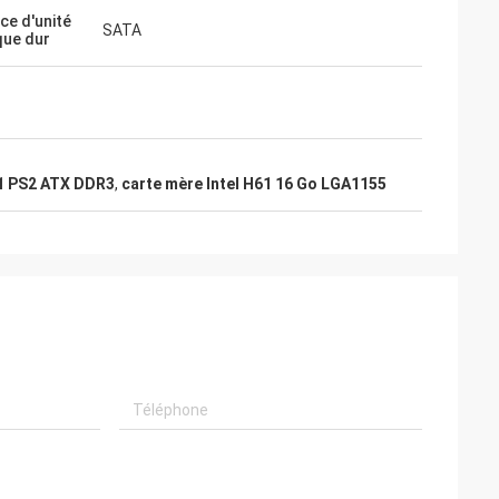
ce d'unité
SATA
que dur
61 PS2 ATX DDR3
,
carte mère Intel H61 16 Go LGA1155