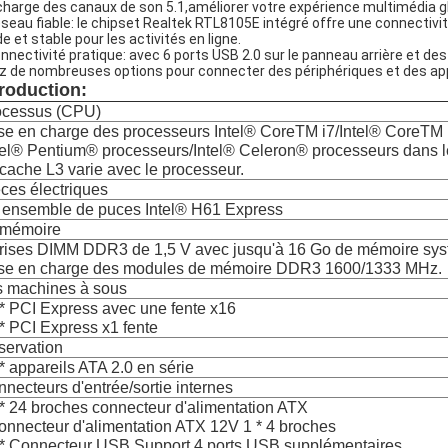
charge des canaux de son 5.1,améliorer votre expérience multimédia g
éseau fiable: le chipset Realtek RTL8105E intégré offre une connectivi
de et stable pour les activités en ligne.
onnectivité pratique: avec 6 ports USB 2.0 sur le panneau arrière et d
z de nombreuses options pour connecter des périphériques et des app
troduction:
ocessus (CPU)
se en charge des processeurs Intel® CoreTM i7/Intel® CoreTM 
tel® Pentium® processeurs/Intel® Celeron® processeurs dans l
cache L3 varie avec le processeur.
ces électriques
 ensemble de puces Intel® H61 Express
 mémoire
prises DIMM DDR3 de 1,5 V avec jusqu'à 16 Go de mémoire sys
ise en charge des modules de mémoire DDR3 1600/1333 MHz.
s machines à sous
 * PCI Express avec une fente x16
 * PCI Express x1 fente
servation
 * appareils ATA 2.0 en série
necteurs d'entrée/sortie internes
 * 24 broches connecteur d'alimentation ATX
onnecteur d'alimentation ATX 12V 1 * 4 broches
 * Connecteur USB Support 4 ports USB supplémentaires