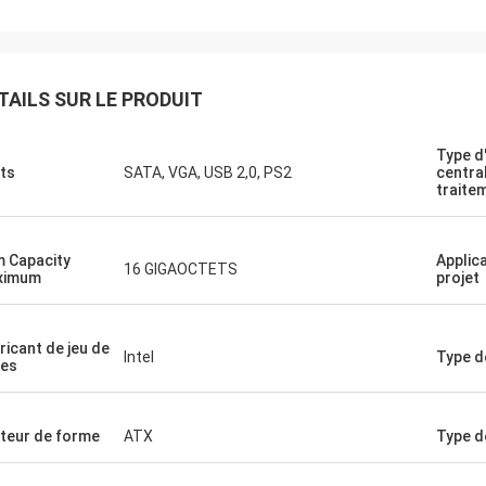
Recyclage STS
nne compagnie !! Ils ont le meilleur
 au meilleur prix !
TAILS SUR LE PRODUIT
Type d
ts
SATA, VGA, USB 2,0, PS2
centra
traite
 Capacity
Applic
16 GIGAOCTETS
ximum
projet
ricant de jeu de
Intel
Type d
es
teur de forme
ATX
Type d