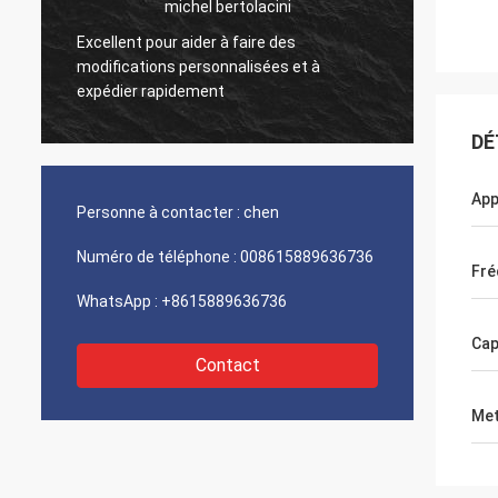
michel bertolacini
Excellent pour aider à faire des
r
Très bo
modifications personnalisées et à
produit
expédier rapidement
DÉ
App
Personne à contacter :
chen
Numéro de téléphone :
008615889636736
Fré
WhatsApp :
+8615889636736
Cap
Contact
Met