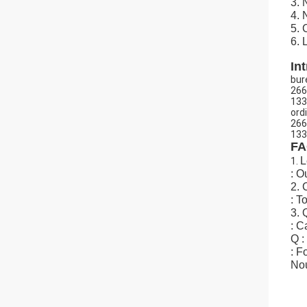
3. 
4. 
5. 
6. 
In
bur
266
133
ord
266
133
FA
L
1.
: O
2. 
: T
3. 
: C
Q :
: F
Nou