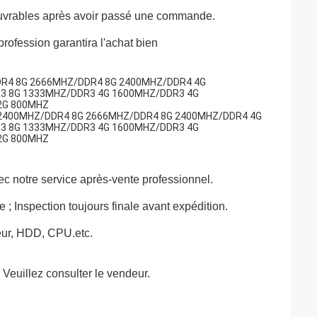
 ouvrables après avoir passé une commande.
profession garantira l'achat bien
DR4 8G 2666MHZ/DDR4 8G 2400MHZ/DDR4 4G
3 8G 1333MHZ/DDR3 4G 1600MHZ/DDR3 4G
2G 800MHZ
6G 2400MHZ/DDR4 8G 2666MHZ/DDR4 8G 2400MHZ/DDR4 4G
3 8G 1333MHZ/DDR3 4G 1600MHZ/DDR3 4G
2G 800MHZ
vec notre service après-vente professionnel.
 ; Inspection toujours finale avant expédition.
eur, HDD, CPU.etc.
 Veuillez consulter le vendeur.