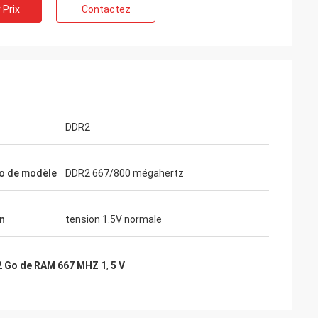
 Prix
Contactez
DDR2
o de modèle
DDR2 667/800 mégahertz
n
tension 1.5V normale
 Go de RAM 667 MHZ 1
,
5 V