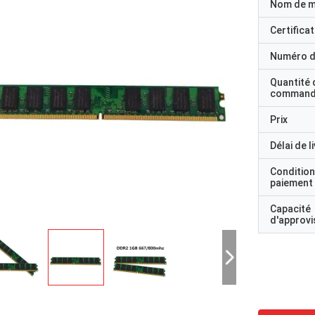
Nom de 
Certificat
Numéro d
Quantité 
command
Prix
Délai de l
Condition
paiement
Capacité
d'approv