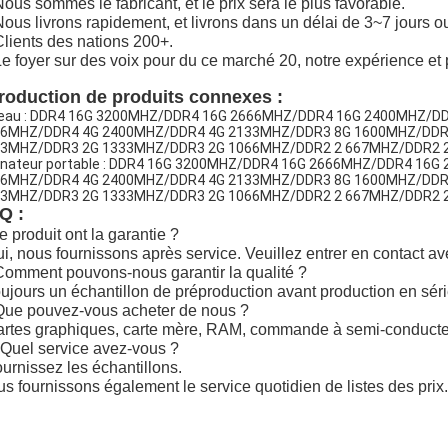
Nous sommes le fabricant, et le prix sera le plus favorable.
Nous livrons rapidement, et livrons dans un délai de 3~7 jours
Clients des nations 200+.
Le foyer sur des voix pour du ce marché 20, notre expérience et 
troduction de produits connexes :
eau : DDR4 16G 3200MHZ/DDR4 16G 2666MHZ/DDR4 16G 2400MHZ/D
6MHZ/DDR4 4G 2400MHZ/DDR4 4G 2133MHZ/DDR3 8G 1600MHZ/DDR
3MHZ/DDR3 2G 1333MHZ/DDR3 2G 1066MHZ/DDR2 2 667MHZ/DDR2 
inateur portable : DDR4 16G 3200MHZ/DDR4 16G 2666MHZ/DDR4 1
6MHZ/DDR4 4G 2400MHZ/DDR4 4G 2133MHZ/DDR3 8G 1600MHZ/DDR
3MHZ/DDR3 2G 1333MHZ/DDR3 2G 1066MHZ/DDR2 2 667MHZ/DDR2 
Q :
e produit ont la garantie ?
ui, nous fournissons après service. Veuillez entrer en contact a
Comment pouvons-nous garantir la qualité ?
oujours un échantillon de préproduction avant production en série
Que pouvez-vous acheter de nous ?
artes graphiques, carte mère, RAM, commande à semi-conduct
 Quel service avez-vous ?
ournissez les échantillons.
s fournissons également le service quotidien de listes des prix.