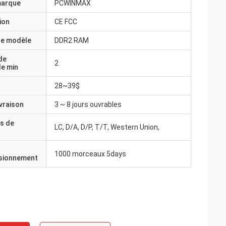
marque
PCWINMAX
ion
CE FCC
e modèle
DDR2 RAM
de
2
e min
28~39$
ivraison
3 ~ 8 jours ouvrables
s de
LC, D/A, D/P, T/T, Western Union,
1000 morceaux 5days
isionnement