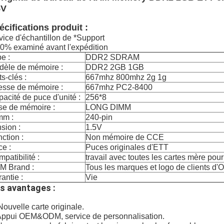
5V
écifications produit :
vice d'échantillon de *Support
0% examiné avant l'expédition
e :
DDR2 SDRAM
dèle de mémoire :
DDR2 2GB 1GB
s-clés :
667mhz 800mhz 2g 1g
esse de mémoire :
667mhz PC2-8400
acité de puce d'unité :
256*8
se de mémoire :
LONG DIMM
mm :
240-pin
sion :
1.5V
ction :
Non mémoire de CCE
e :
Puces originales d'ETT
patibilité :
travail avec toutes les cartes mère pou
M Brand :
Tous les marques et logo de clients d
antie :
Vie
s avantages :
Nouvelle carte originale.
Appui OEM&ODM, service de personnalisation.