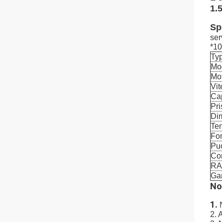
1.
Sp
ser
*10
Typ
Mo
Mot
Vit
Cap
Pri
Di
Ten
Fon
Puc
Com
RA
Gar
No
1.
2. 