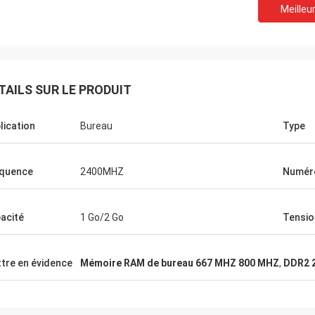
Meilleur
Recyclage STS
nne compagnie !! Ils ont le meilleur
 au meilleur prix !
TAILS SUR LE PRODUIT
lication
Bureau
Type
quence
2400MHZ
Numér
acité
1 Go/2 Go
Tensio
tre en évidence
Mémoire RAM de bureau 667 MHZ 800 MHZ
,
DDR2 2