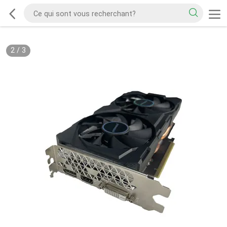
2
/
3