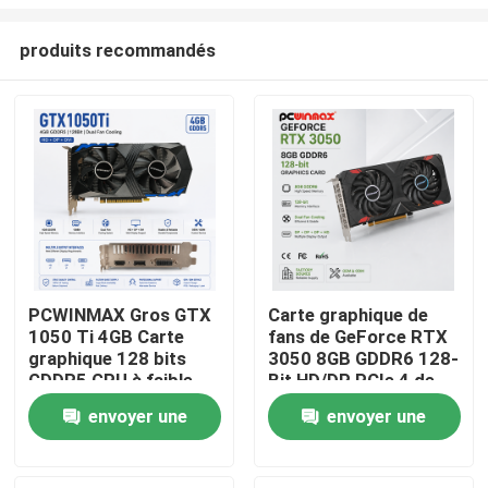
produits recommandés
PCWINMAX Gros GTX
Carte graphique de
1050 Ti 4GB Carte
fans de GeForce RTX
Maison
graphique 128 bits
3050 8GB GDDR6 128-
GDDR5 GPU à faible
Bit HD/DP PCIe 4 de
puissance avec sortie
jeu de PCWINMAX
Produits
envoyer une
envoyer une
HD DP DVI pour
double pour le jeu de
ordinateur de bureau
PC
demande
demande
Vidéos