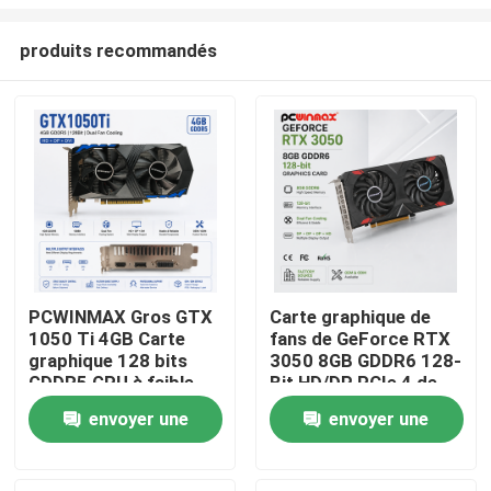
produits recommandés
PCWINMAX Gros GTX
Carte graphique de
1050 Ti 4GB Carte
fans de GeForce RTX
Maison
graphique 128 bits
3050 8GB GDDR6 128-
GDDR5 GPU à faible
Bit HD/DP PCIe 4 de
puissance avec sortie
jeu de PCWINMAX
Produits
envoyer une
envoyer une
HD DP DVI pour
double pour le jeu de
ordinateur de bureau
PC
demande
demande
Vidéos