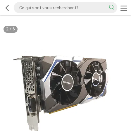
2
/
6