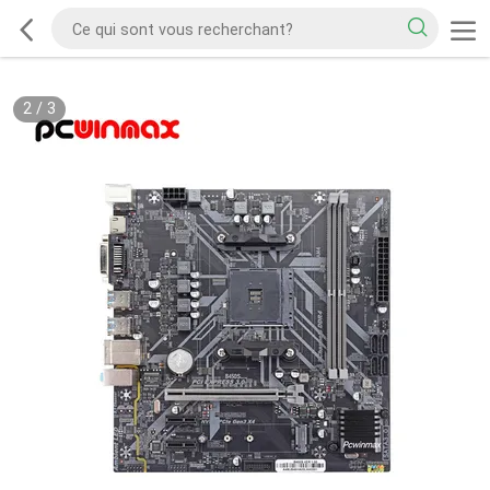
2
/
3