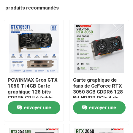
produits recommandés
PCWINMAX Gros GTX
Carte graphique de
1050 Ti 4GB Carte
fans de GeForce RTX
graphique 128 bits
3050 8GB GDDR6 128-
Maison
GDDR5 GPU à faible
Bit HD/DP PCIe 4 de
puissance avec sortie
jeu de PCWINMAX
envoyer une
envoyer une
HD DP DVI pour
double pour le jeu de
Produits
ordinateur de bureau
PC
demande
demande
Vidéos