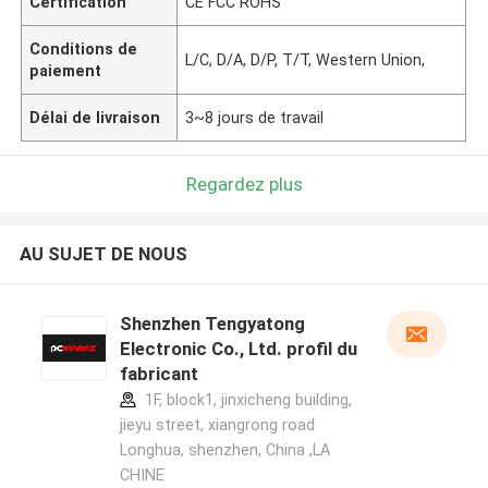
Certification
CE FCC ROHS
Conditions de
L/C, D/A, D/P, T/T, Western Union,
paiement
Délai de livraison
3~8 jours de travail
Regardez plus
AU SUJET DE NOUS
Shenzhen Tengyatong
Electronic Co., Ltd. profil du
fabricant
1F, block1, jinxicheng building,
jieyu street, xiangrong road
Longhua, shenzhen, China ,LA
CHINE