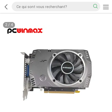
2
/
4