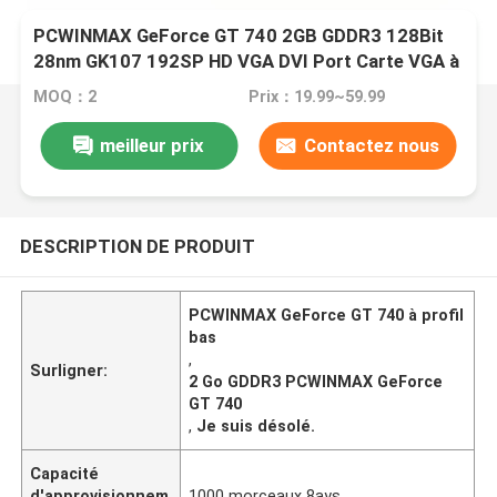
PCWINMAX GeForce GT 740 2GB GDDR3 128Bit
28nm GK107 192SP HD VGA DVI Port Carte VGA à
profil bas pour ordinateur
MOQ：2
Prix：19.99~59.99
meilleur prix
Contactez nous
DESCRIPTION DE PRODUIT
PCWINMAX GeForce GT 740 à profil
bas
,
Surligner:
2 Go GDDR3 PCWINMAX GeForce
GT 740
,
Je suis désolé.
Capacité
d'approvisionnem
1000 morceaux 8ays