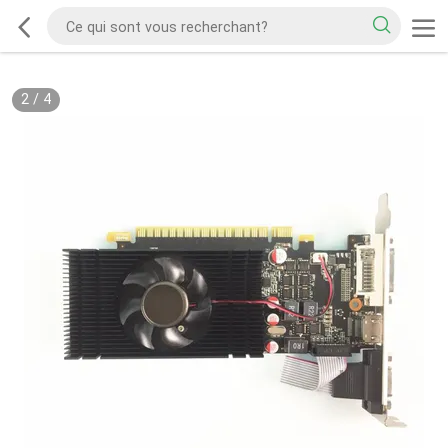
2
/
4