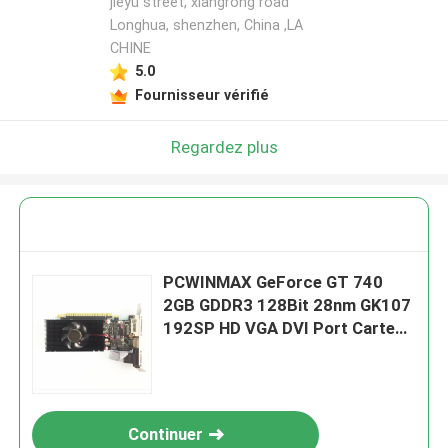
jieyu street, xiangrong road
Longhua, shenzhen, China ,LA
CHINE
5.0
Fournisseur vérifié
Regardez plus
PCWINMAX GeForce GT 740
2GB GDDR3 128Bit 28nm GK107
192SP HD VGA DVI Port Carte
VGA à profil bas pour ordinateur
Continuer