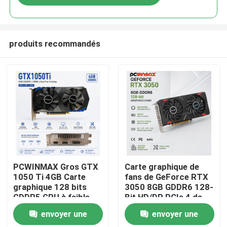
produits recommandés
Maison
PCWINMAX Gros GTX
Carte graphique de
1050 Ti 4GB Carte
fans de GeForce RTX
graphique 128 bits
3050 8GB GDDR6 128-
Produits
GDDR5 GPU à faible
Bit HD/DP PCIe 4 de
puissance avec sortie
jeu de PCWINMAX
envoyer une
envoyer une
HD DP DVI pour
double pour le jeu de
Vidéos