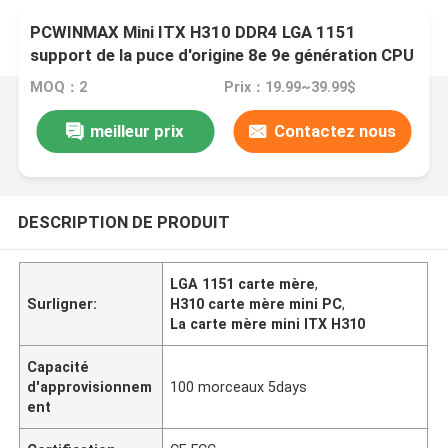
PCWINMAX Mini ITX H310 DDR4 LGA 1151
support de la puce d'origine 8e 9e génération CPU
PCI-E x 16 fente carte mère mini PC
MOQ：2
Prix：19.99~39.99$
meilleur prix
Contactez nous
DESCRIPTION DE PRODUIT
LGA 1151 carte mère
,
Surligner:
H310 carte mère mini PC
,
La carte mère mini ITX H310
Capacité
d'approvisionnem
100 morceaux 5days
ent