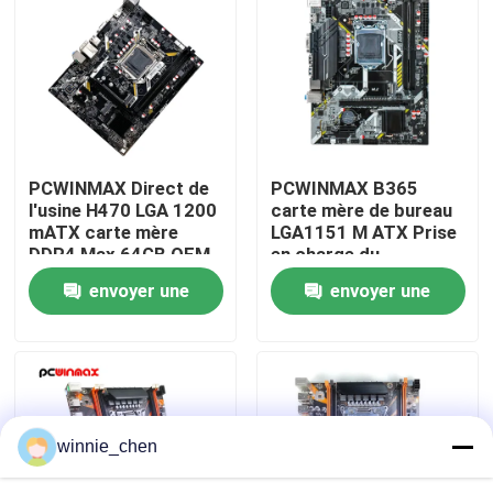
Au sujet de nous
Visite d'usine
PCWINMAX Direct de
PCWINMAX B365
Contrôle de qualité
l'usine H470 LGA 1200
carte mère de bureau
mATX carte mère
LGA1151 M ATX Prise
DDR4 Max 64GB OEM
en charge du
Contactez-nous
ODM Support 10ème
processeur de 8e et
envoyer une
envoyer une
11ème génération
9e génération DDR4
CPU en gros
jusqu'à 64 Go M.2 USB
demande
demande
Demandez une citation
3.0 carte mère OEM
en gros
Cartes graphiques de jeu
winnie_chen
Carte graphique minière