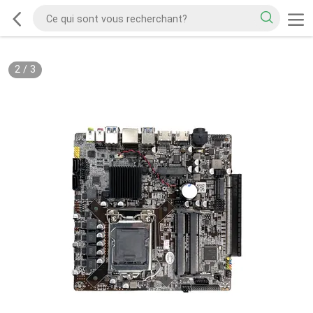
2
/
3