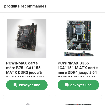
produits recommandés
PCWINMAX carte
PCWINMAX B365
mère B75 LGA1155
LGA1151 M ATX carte
MATX DDR3 jusqu'à
mère DDR4 jusqu'à 64
Maison
16 Go M.2 SATA3 HD
go M.2 USB 3.0 prise
Ports VGA Tableau de
en charge des
envoyer une
envoyer une
bureau pour les
processeurs 8e 9e
Produits
ordinateurs
génération OEM vente
demande
demande
personnels et les
en gros
systèmes d'entreprise
Vidéos