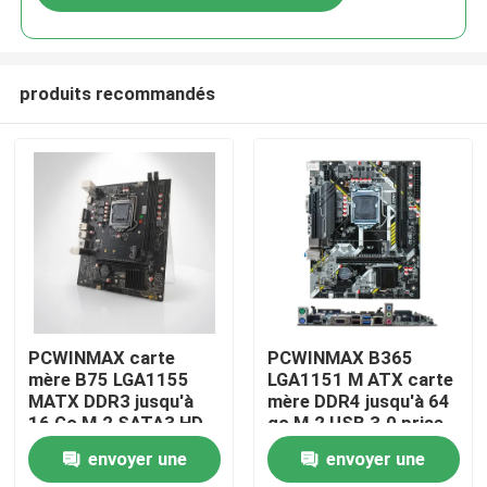
produits recommandés
Maison
PCWINMAX carte
PCWINMAX B365
mère B75 LGA1155
LGA1151 M ATX carte
MATX DDR3 jusqu'à
mère DDR4 jusqu'à 64
Produits
16 Go M.2 SATA3 HD
go M.2 USB 3.0 prise
Ports VGA Tableau de
en charge des
envoyer une
envoyer une
bureau pour les
processeurs 8e 9e
Vidéos