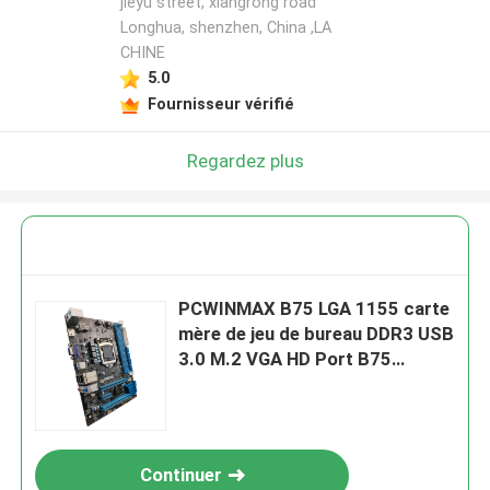
jieyu street, xiangrong road
Longhua, shenzhen, China ,LA
CHINE
5.0
Fournisseur vérifié
Regardez plus
PCWINMAX B75 LGA 1155 carte
mère de jeu de bureau DDR3 USB
3.0 M.2 VGA HD Port B75
Puceau de puce
Continuer