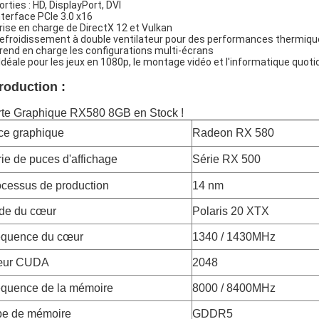
orties : HD, DisplayPort, DVI
Interface PCIe 3.0 x16
Prise en charge de DirectX 12 et Vulkan
Refroidissement à double ventilateur pour des performances thermiqu
Prend en charge les configurations multi-écrans
 Idéale pour les jeux en 1080p, le montage vidéo et l'informatique quot
troduction :
te Graphique RX580 8GB en Stock !
ce graphique
Radeon RX 580
ie de puces d'affichage
Série RX 500
cessus de production
14 nm
de du cœur
Polaris 20 XTX
équence du cœur
1340 / 1430MHz
ur CUDA
2048
équence de la mémoire
8000 / 8400MHz
pe de mémoire
GDDR5