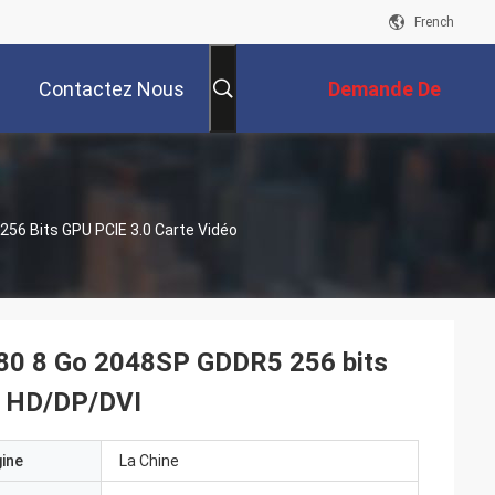
French
Contactez Nous
Demande De
Soumission
56 Bits GPU PCIE 3.0 Carte Vidéo
80 8 Go 2048SP GDDR5 256 bits
ts HD/DP/DVI
gine
La Chine