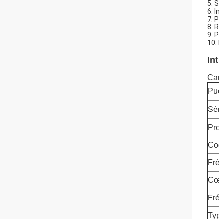
5. S
6. 
7. 
8. 
9. 
10.
In
Car
Pu
Sér
Pro
Co
Fr
Cœ
Fr
Ty