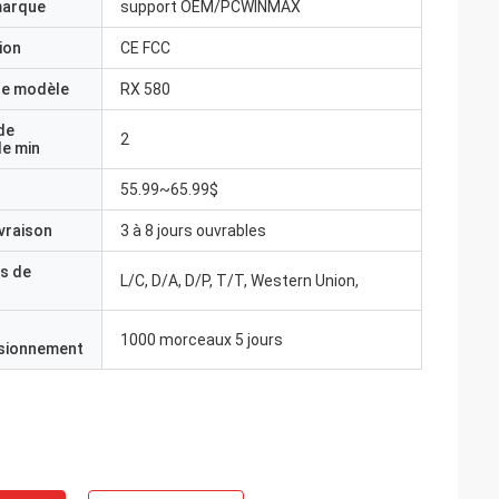
marque
support OEM/PCWINMAX
ion
CE FCC
e modèle
RX 580
de
2
e min
55.99~65.99$
ivraison
3 à 8 jours ouvrables
s de
L/C, D/A, D/P, T/T, Western Union,
1000 morceaux 5 jours
isionnement