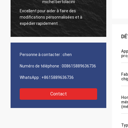
michel bertolacini
Excellent pour aider à faire des
r
Très bo
modifications personnalisées et à
produit
expédier rapidement
DÉ
App
Personne à contacter :
chen
pro
Numéro de téléphone :
008615889636736
Fab
WhatsApp :
+8615889636736
chi
Contact
Hor
mé
(mé
Typ