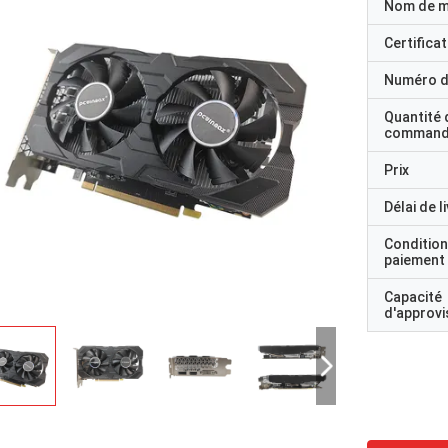
Nom de 
Certificat
Numéro d
Quantité 
command
Prix
Délai de l
Condition
paiement
Capacité
d'approv