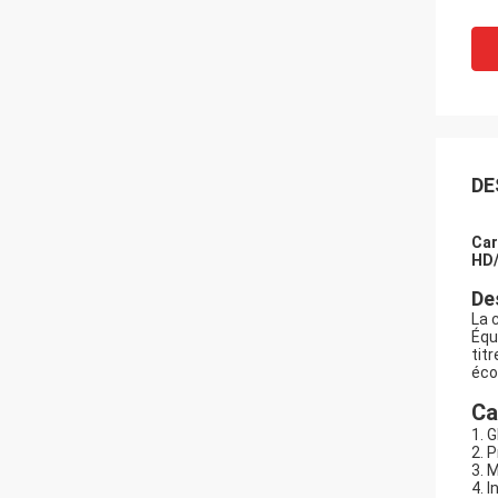
DE
Car
HD/
Des
La 
Équ
tit
éco
Ca
1. 
2. 
3. 
4. 