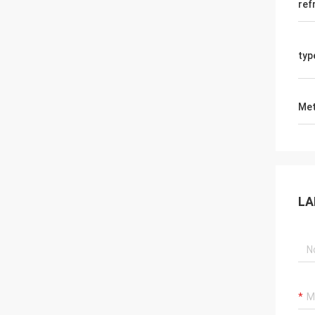
ref
typ
Met
LA