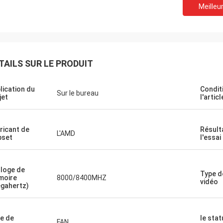
Meilleur
Recyclage STS
nne compagnie !! Ils ont le meilleur
 au meilleur prix !
TAILS SUR LE PRODUIT
lication du
Condit
Sur le bureau
jet
l'articl
ricant de
Résult
L'AMD
pset
l'essai
loge de
Type d
moire
8000/8400MHZ
vidéo
gahertz)
e de
le stat
FAN