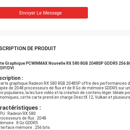
Envoyer Le Message
SCRIPTION DE PRODUIT
te Graphique PCWINMAX Nouvelle RX 580 8GB 2048SP GDDR5 256 Bit
DP/DVI
cription :
carte graphique Radeon RX 580 8GB 2048SP offre des performances de j
ipée de 2048 processeurs de flux et de 8 Go de mémoire GDDR5 sur une i
res populaires, la lecture vidéo et la création de contenu léger. Idéale
nomiques, cette carte prend en charge DirectX 12, Vulkan et plusieurs
ractéristiques :
GPU : Radeon RX 580
Processeurs de flux : 2048
Mémoire : 8 Go GDDR5
Interface mémoire : 256 bits