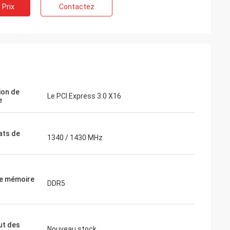
 Prix
Contactez
ion de
Le PCI Express 3.0 X16
e
ats de
1340 / 1430 MHz
e mémoire
DDR5
ut des
Nouveau stock