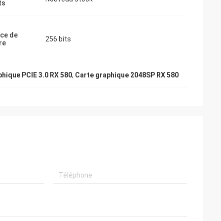
ts
ace de
256 bits
re
phique PCIE 3.0 RX 580
,
Carte graphique 2048SP RX 580