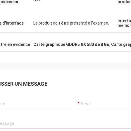
roidisseur
produi
Interf
e d'interface
Le produit doit être présenté à l'examen.
mémoi
tre en évidence
Carte graphique GDDR5 RX 580 de 8 Go
,
Carte gra
ISSER UN MESSAGE