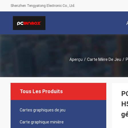
Shenzhen Tengyatong Electronic Co., Ltd.
Aperçu
/
Carte Mère De Jeu
/
P
Tous Les Produits
P
H5
Cartes graphiques de jeu
gé
Carte graphique minière