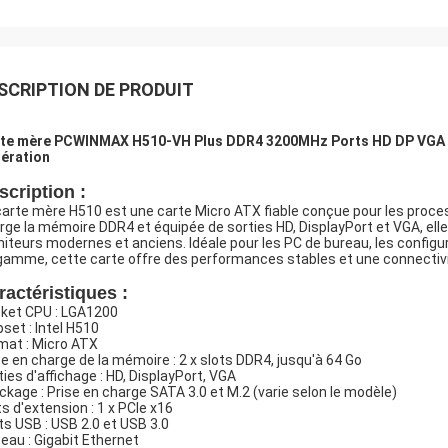
SCRIPTION DE PRODUIT
te mère PCWINMAX H510-VH Plus DDR4 3200MHz Ports HD DP VGA LG
ération
scription :
carte mère H510 est une carte Micro ATX fiable conçue pour les proce
rge la mémoire DDR4 et équipée de sorties HD, DisplayPort et VGA, elle 
iteurs modernes et anciens. Idéale pour les PC de bureau, les configu
gamme, cette carte offre des performances stables et une connectiv
ractéristiques :
ket CPU : LGA1200
pset : Intel H510
mat : Micro ATX
se en charge de la mémoire : 2 x slots DDR4, jusqu'à 64 Go
ties d'affichage : HD, DisplayPort, VGA
ckage : Prise en charge SATA 3.0 et M.2 (varie selon le modèle)
ts d'extension : 1 x PCIe x16
ts USB : USB 2.0 et USB 3.0
eau : Gigabit Ethernet