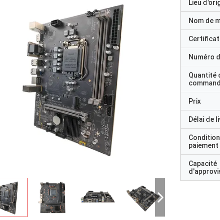
Lieu d'ori
Nom de 
Certificat
Numéro d
Quantité 
command
Prix
Délai de l
Condition
paiement
Capacité
d'approv