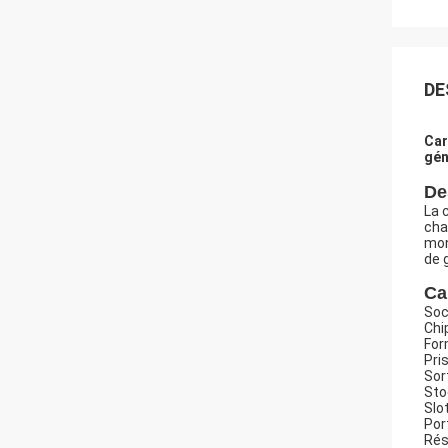
DE
Car
gén
De
La 
cha
mon
de 
Ca
Soc
Chi
For
Pri
Sor
Sto
Slo
Por
Rés