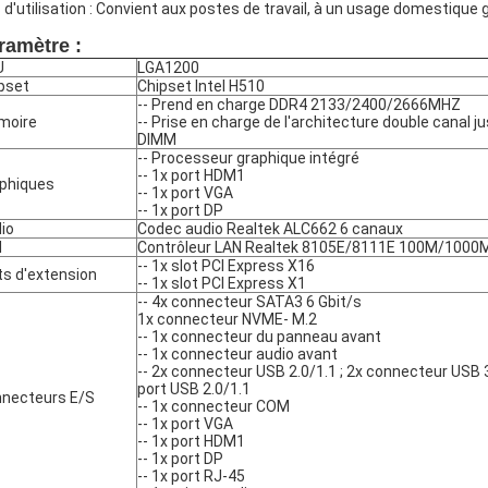
 d'utilisation : Convient aux postes de travail, à un usage domestique 
ramètre :
U
LGA1200
pset
Chipset Intel H510
-- Prend en charge DDR4 2133/2400/2666MHZ
moire
-- Prise en charge de l'architecture double canal j
DIMM
-- Processeur graphique intégré
-- 1x port HDM1
phiques
-- 1x port VGA
-- 1x port DP
io
Codec audio Realtek ALC662 6 canaux
N
Contrôleur LAN Realtek 8105E/8111E 100M/1000
-- 1x slot PCI Express X16
ts d'extension
-- 1x slot PCI Express X1
-- 4x connecteur SATA3 6 Gbit/s
1x connecteur NVME- M.2
-- 1x connecteur du panneau avant
-- 1x connecteur audio avant
-- 2x connecteur USB 2.0/1.1 ; 2x connecteur USB 3.
port USB 2.0/1.1
necteurs E/S
-- 1x connecteur COM
-- 1x port VGA
-- 1x port HDM1
-- 1x port DP
-- 1x port RJ-45