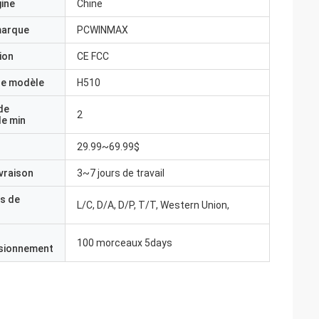
gine
Chine
marque
PCWINMAX
ion
CE FCC
e modèle
H510
de
2
e min
29.99~69.99$
ivraison
3~7 jours de travail
s de
L/C, D/A, D/P, T/T, Western Union,
100 morceaux 5days
isionnement