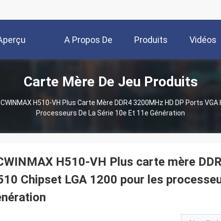
Aperçu
A Propos De
Produits
Vidéos
Carte Mère De Jeu Produits
Nous
CWINMAX H510-VH Plus Carte Mère DDR4 3200MHz HD DP Ports VGA H
Processeurs De La Série 10e Et 11e Génération
CWINMAX H510-VH Plus carte mère DD
10 Chipset LGA 1200 pour les processeur
nération