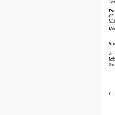
Cas
Pa
CP
Chi
Mé
Gra
Aud
LA
Slo
Con