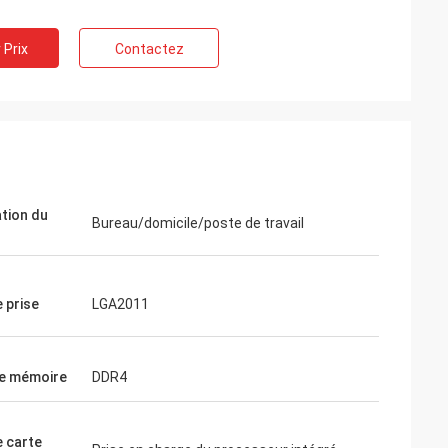
 Prix
Contactez
ation du
Bureau/domicile/poste de travail
 prise
LGA2011
e mémoire
DDR4
e carte