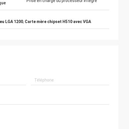
Prise en charge du processeur intégré
que
jeu LGA 1200
,
Carte mère chipset H510 avec VGA