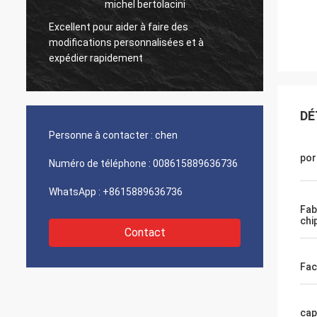
michel bertolacini
Excellent pour aider à faire des
r
Très bo
modifications personnalisées et à
produit
expédier rapidement
DÉ
Personne à contacter :
chen
por
Numéro de téléphone :
008615889636736
WhatsApp :
+8615889636736
Fab
chi
Contact
Fac
cap