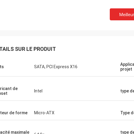
Recyclage STS
nne compagnie !! Ils ont le meilleur
Meilleur
 au meilleur prix !
TAILS SUR LE PRODUIT
Applic
ts
SATA, PCI Express X16
projet
ricant de
Intel
type de
pset
teur de forme
Micro-ATX
Type d
acité maximale
type d