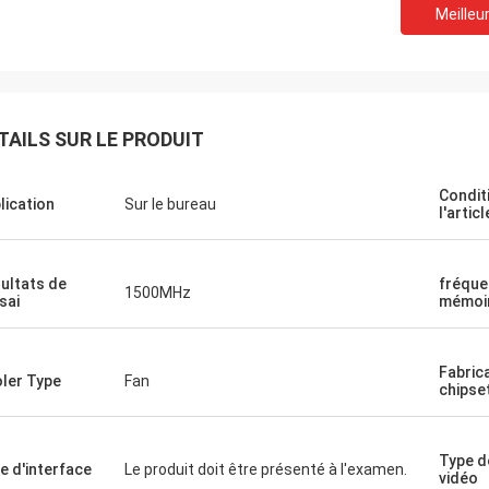
Meilleur
Recyclage STS
nne compagnie !! Ils ont le meilleur
 au meilleur prix !
TAILS SUR LE PRODUIT
Condit
lication
Sur le bureau
l'articl
ultats de
fréque
1500MHz
sai
mémoi
Fabric
ler Type
Fan
chipse
Type d
e d'interface
Le produit doit être présenté à l'examen.
vidéo