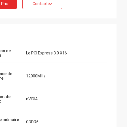
 Prix
Contactez
ion de
Le PCI Express 3.0 X16
e
nce de
12000MHz
re
ant de
nVIDIA
t
e mémoire
GDDR6