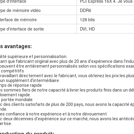
pe d'interface
PCI Express 16X 4. Je vous 
ype de mémoire vidéo
DDR6
nterface de mémoire
128 bits
pe d'interface de sortie
DVI, HD
s avantages:
lité supérieure et personnalisation
tant que fabricant original avec plus de 20 ans d'expérience dans l'ind
 peuvent être entièrement personnalisés selon vos spécifications exa
x compétitifs
travaillant directement avec le fabricant, vous obtenez les prix les p
un supplément d'intermédiaire.
ps de réponse rapide
s sommes fiers de notre capacité à livrer les produits finis dans un dé
loiement rapide.
 portée mondiale
c des clients satisfaits de plus de 200 pays, nous avons la capacité é
de.
tes confiance à notre expérience et à notre dévouement
c deux décennies d'expérience sur ce marché, nous avons les antécéd
ertise.