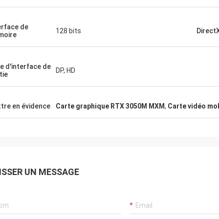
erface de
128 bits
Direct
moire
e d'interface de
DP, HD
tie
tre en évidence
Carte graphique RTX 3050M MXM
,
Carte vidéo mo
ISSER UN MESSAGE