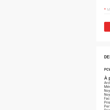
DE
PCW
À 
Arc
Mém
Noy
Noy
Fac
Pri
Per