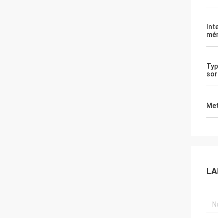
Int
mé
Typ
sor
Met
LA