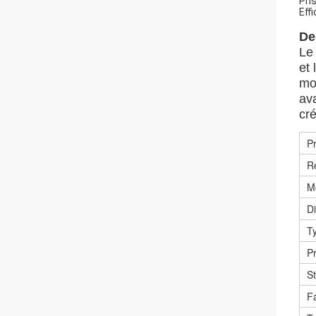
Pri
Eff
De
Le
et 
mo
ava
cré
Pr
Ré
M
D
Ty
P
St
Fa