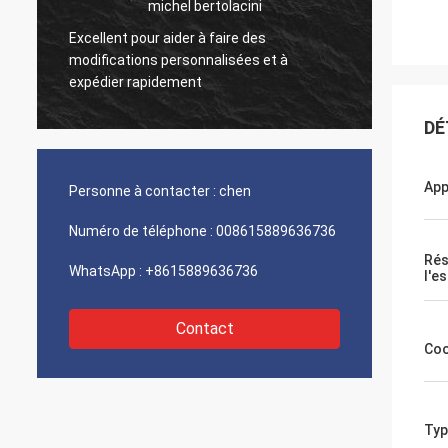
michel bertolacini
Excellent pour aider à faire des
r
Très bo
modifications personnalisées et à
produit
expédier rapidement
DÉ
App
Personne à contacter :
chen
Numéro de téléphone :
008615889636736
Rés
WhatsApp :
+8615889636736
l'es
Contact
Coo
Typ