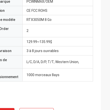
marque
PCWINMAX/OEM
ion
CE FCC ROHS
e modèle
RTX3050M 8 Go
Order
2
129.99~135.99$
ivraison
3 à 8 jours ouvrables
s de
L/C, D/A, D/P, T/T, Western Union,
1000 morceaux 8ays
isionnement