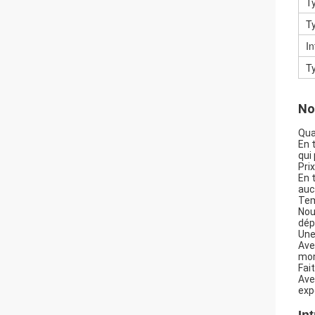
Ty
T
I
Ty
No
Qua
En 
qui
Pri
En 
auc
Tem
Nou
dép
Une
Ave
mon
Fai
Ave
exp