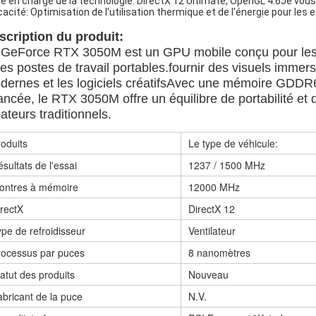
se en charge de la technologie: DirectX 12 Ultimate, OpenGL 4.6Je vous 
icacité: Optimisation de l'utilisation thermique et de l'énergie pour le
scription du produit:
 GeForce RTX 3050M est un GPU mobile conçu pour les o
les postes de travail portables.fournir des visuels immers
dernes et les logiciels créatifsAvec une mémoire GDDR6 
ncée, le RTX 3050M offre un équilibre de portabilité et 
ateurs traditionnels.
oduits
Le type de véhicule:
sultats de l'essai
1237 / 1500 MHz
ontres à mémoire
12000 MHz
irectX
DirectX 12
pe de refroidisseur
Ventilateur
rocessus par puces
8 nanomètres
atut des produits
Nouveau
bricant de la puce
N.V.