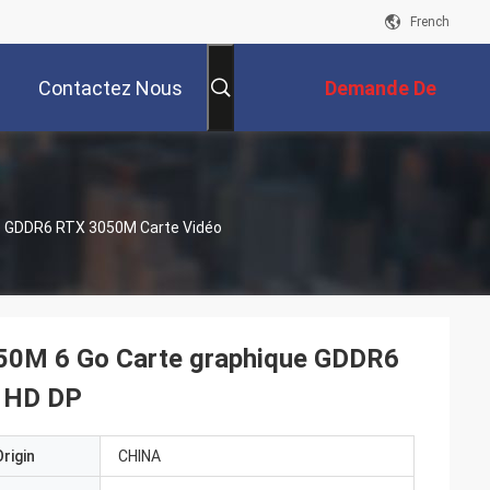
French
Contactez Nous
Demande De
Soumission
e GDDR6 RTX 3050M Carte Vidéo
50M 6 Go Carte graphique GDDR6
e HD DP
rigin
CHINA