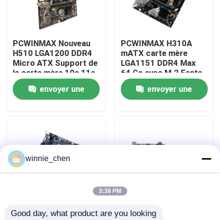
Au sujet de nous
PCWINMAX Nouveau
PCWINMAX H310A
H510 LGA1200 DDR4
mATX carte mère
Visite d'usine
Micro ATX Support de
LGA1151 DDR4 Max
la carte mère 10e 11e
64 Go avec M.2 Fente
génération
de support Core i3 i5
envoyer une
envoyer une
Contrôle de qualité
Processeurs OEM
i7 6ème à 9ème
ODM Logo
génération OEM ODM
demande
demande
personnalisé en gros
Contactez-nous
Demandez une citation
winnie_chen
Cartes graphiques de jeu
3:38 PM
Good day, what product are you looking 
Carte graphique minière
Carte mère
Carte mère industrielle