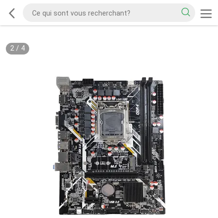
2
/
4