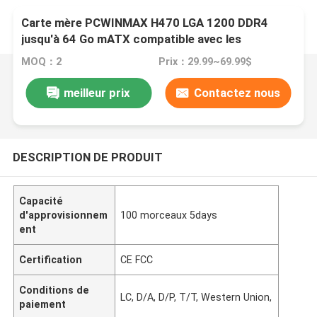
Carte mère PCWINMAX H470 LGA 1200 DDR4
jusqu'à 64 Go mATX compatible avec les
processeurs Intel de 10ème et 11ème génération
MOQ：2
Prix：29.99~69.99$
meilleur prix
Contactez nous
DESCRIPTION DE PRODUIT
Capacité
d'approvisionnem
100 morceaux 5days
ent
Certification
CE FCC
Conditions de
LC, D/A, D/P, T/T, Western Union,
paiement