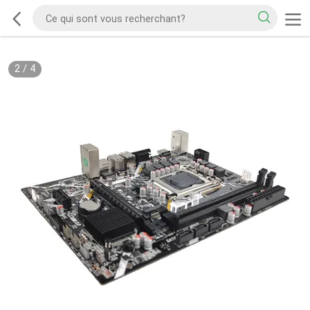
2
/
4